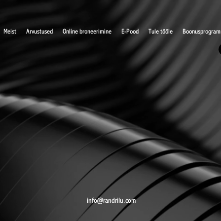
Meist
Arvustused
Online broneerimine
E-Pood
Tule tööle
Boonusprogra
info@randrilu.com