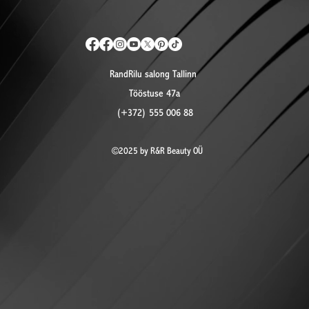
RandRilu salong Tallinn
Tööstuse 47a
(+372) 555 006 88
©2025 by R&R Beauty OÜ