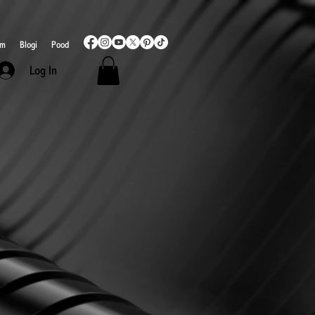
mm
Blogi
Pood
Log In