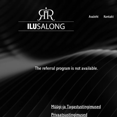
Avaleht
Kontakt
The referral program is not available.
Müügi-ja Tagastustingimused
Privaatsustingimused