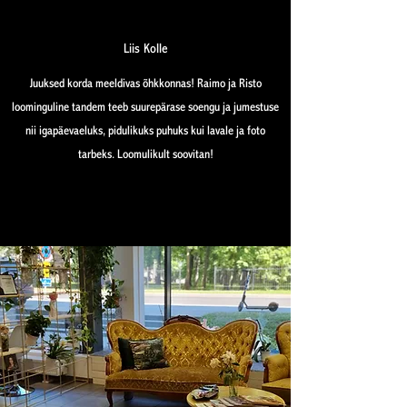
Liis Kolle
Juuksed korda meeldivas õhkkonnas! Raimo ja Risto
loominguline tandem teeb suurepärase soengu ja jumestuse
nii igapäevaeluks, pidulikuks puhuks kui lavale ja foto
tarbeks. Loomulikult soovitan!
Find Out More