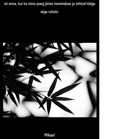
nii mina, kui ka minu poeg jäime teeninduse ja tehtud tööga
väga rahule.
Find Out More
Mikael