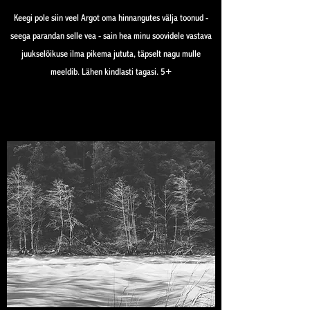
Keegi pole siin veel Argot oma hinnangutes välja toonud -
seega parandan selle vea - sain hea minu soovidele vastava
juukselõikuse ilma pikema jututa, täpselt nagu mulle
meeldib. Lähen kindlasti tagasi. 5+
Find Out More