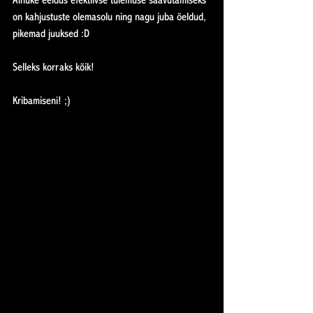
Ainuke eeldus efektiivse tulemuse saavutamiseks 
on kahjustuste olemasolu ning nagu juba öeldud, 
pikemad juuksed :D
Selleks korraks kõik!
Kribamiseni! ;)