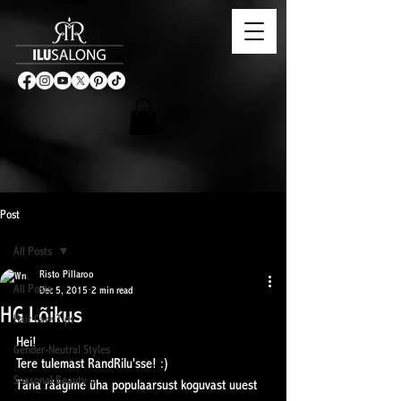
Post
All Posts
Risto Pillaroo
All Posts
Dec 5, 2015
2 min read
HG Lõikus
Hair Care Tips
Hei!
Gender-Neutral Styles
Tere tulemast RandRilu'sse! :)
Seasonal Beauty
Täna räägime üha populaarsust koguvast uuest 