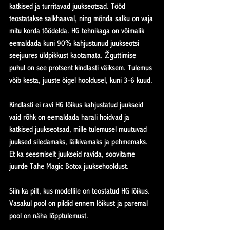
katkised ja turritavad juukseotsad. Tööd 
teostatakse salkhaaval, ning mõnda salku on vaja 
mitu korda töödelda. HG tehnikaga on võimalik 
eemaldada kuni 90% kahjustunud juukseotsi 
seejuures üldpikkust kaotamata. Žguttimise 
puhul on see protsent kindlasti väiksem. Tulemus 
võib kesta, juuste õigel hooldusel, kuni 3-6 kuud.
Kindlasti ei ravi HG lõikus kahjustatud juukseid 
vaid rõhk on eemaldada harali hoidvad ja 
katkised juukseotsad, mille tulemusel muutuvad 
juuksed siledamaks, läikivamaks ja pehmemaks. 
Et ka seesmiselt juukseid ravida, soovitame 
juurde Tahe Magic Botox juuksehooldust.
Siin ka pilt, kus modellile on teostatud HG lõikus. 
Vasakul pool on pildid ennem lõikust ja paremal 
pool on näha lõpptulemust.