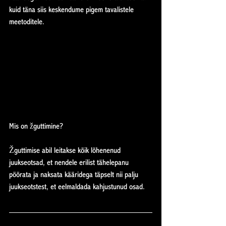
kuid täna siis keskendume pigem tavalistele 
meetoditele.
Mis on žguttimine?
Žguttimise abil leitakse kõik lõhenenud 
juukseotsad, et nendele erilist tähelepanu 
pöörata ja naksata kääridega täpselt nii palju 
juukseotstest, et eelmaldada kahjustunud osad.