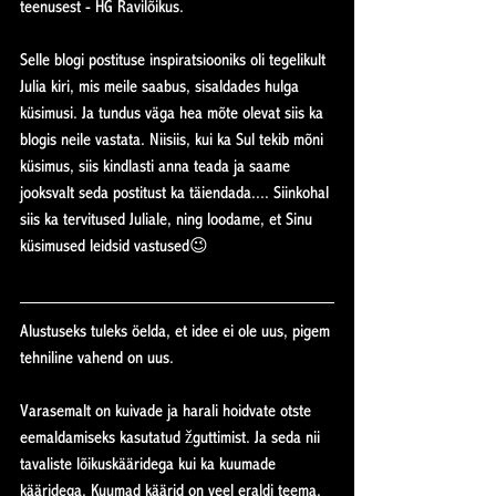
teenusest - HG Ravilõikus.
Selle blogi postituse inspiratsiooniks oli tegelikult 
Julia kiri, mis meile saabus, sisaldades hulga 
küsimusi. Ja tundus väga hea mõte olevat siis ka 
blogis neile vastata. Niisiis, kui ka Sul tekib mõni 
küsimus, siis kindlasti anna teada ja saame 
jooksvalt seda postitust ka täiendada.... Siinkohal 
siis ka tervitused Juliale, ning loodame, et Sinu 
küsimused leidsid vastused😉
Alustuseks tuleks öelda, et idee ei ole uus, pigem 
tehniline vahend on uus.
Varasemalt on kuivade ja harali hoidvate otste 
eemaldamiseks kasutatud žguttimist. Ja seda nii 
tavaliste lõikuskääridega kui ka kuumade 
kääridega. Kuumad käärid on veel eraldi teema. 