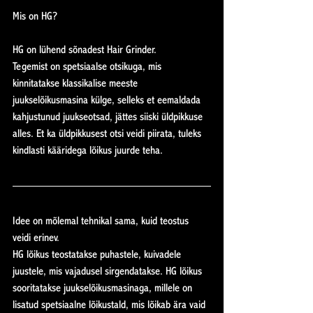
Mis on HG?
HG on lühend sõnadest Hair Grinder.
Tegemist on spetsiaalse otsikuga, mis 
kinnitatakse klassikalise meeste 
juukselõikusmasina külge, selleks et eemaldada 
kahjustunud juukseotsad, jättes siiski üldpikkuse 
alles. Et ka üldpikkusest otsi veidi piirata, tuleks 
kindlasti kääridega lõikus juurde teha.
Idee on mõlemal tehnikal sama, kuid teostus 
veidi erinev.
HG lõikus teostatakse puhastele, kuivadele 
juustele, mis vajadusel sirgendatakse. HG lõikus 
sooritatakse juukselõikusmasinaga, millele on 
lisatud spetsiaalne lõikustald, mis lõikab ära vaid 